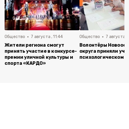
Общество
7 августа , 11:44
Общество
7 августа , 
Жители региона смогут
Волонтёры Новооск
принять участие в конкурсе-
округа приняли уча
премии уличной культуры и
психологическом т
спорта «КАРДО»