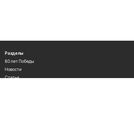
Разделы
80 лет Победы
Новости
Статьи
Культура
Спорт
Газета
Происшествия
Муниципальный вестник
Общество
Экономика