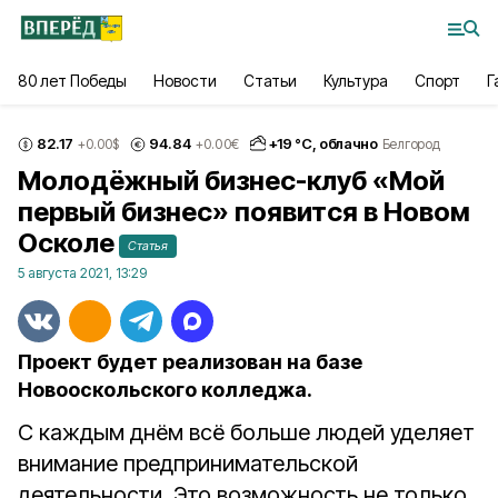
80 лет Победы
Новости
Статьи
Культура
Спорт
Г
82.17
94.84
+
19
°С,
облачно
+0.00
$
+0.00
€
Белгород
Молодёжный бизнес-клуб «Мой
первый бизнес» появится в Новом
Осколе
Статья
5 августа 2021, 13:29
Проект будет реализован на базе
Новооскольского колледжа.
С каждым днём всё больше людей уделяет
внимание предпринимательской
деятельности. Это возможность не только