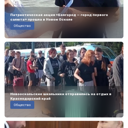
Патриотическая акция «Белгород — город первого
салюта» прошла в Новом Осколе
Общество
Новооскольские школьники отправились на отдых в
Краснодарский край
Общество