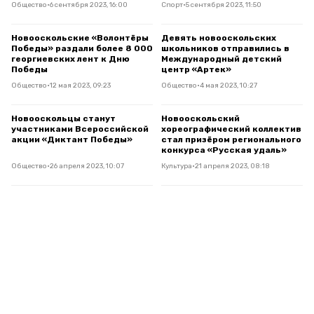
Общество
•
6 сентября 2023, 16:00
Спорт
•
5 сентября 2023, 11:50
Новооскольские «Волонтёры
Девять новооскольских
Победы» раздали более 8 000
школьников отправились в
георгиевских лент к Дню
Международный детский
Победы
центр «Артек»
Общество
•
12 мая 2023, 09:23
Общество
•
4 мая 2023, 10:27
Новооскольцы станут
Новооскольский
участниками Всероссийской
хореографический коллектив
акции «Диктант Победы»
стал призёром регионального
конкурса «Русская удаль»
Общество
•
26 апреля 2023, 10:07
Культура
•
21 апреля 2023, 08:18