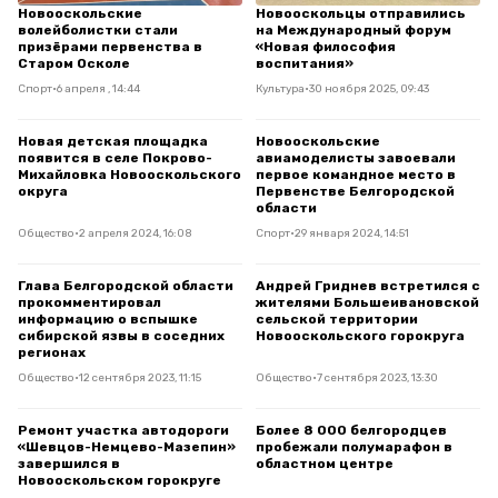
Новооскольские
Новооскольцы отправились
волейболистки стали
на Международный форум
призёрами первенства в
«Новая философия
Старом Осколе
воспитания»
Спорт
•
6 апреля , 14:44
Культура
•
30 ноября 2025, 09:43
Новая детская площадка
Новооскольские
появится в селе Покрово-
авиамоделисты завоевали
Михайловка Новооскольского
первое командное место в
округа
Первенстве Белгородской
области
Общество
•
2 апреля 2024, 16:08
Спорт
•
29 января 2024, 14:51
Глава Белгородской области
Андрей Гриднев встретился с
прокомментировал
жителями Большеивановской
информацию о вспышке
сельской территории
сибирской язвы в соседних
Новооскольского горокруга
регионах
Общество
•
12 сентября 2023, 11:15
Общество
•
7 сентября 2023, 13:30
Ремонт участка автодороги
Более 8 000 белгородцев
«Шевцов-Немцево-Мазепин»
пробежали полумарафон в
завершился в
областном центре
Новооскольском горокруге