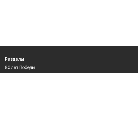
Разделы
80 лет Победы
Новости
Статьи
Культура
Спорт
Газета
Происшествия
Муниципальный вестник
Общество