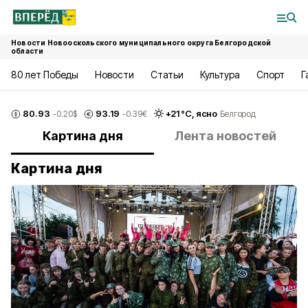
Новости Новооскольского муниципального округа Белгородской
области
80 лет Победы
Новости
Статьи
Культура
Спорт
Г
80.93
93.19
+
21
°С,
ясно
-0.20
$
-0.39
€
Белгород
Картина дня
Лента новостей
Картина дня