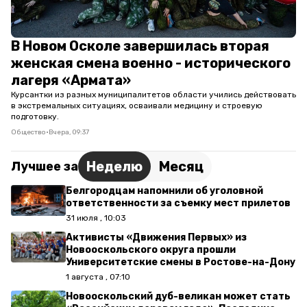
В Новом Осколе завершилась вторая
женская смена военно - исторического
лагеря «Армата»
Курсантки из разных муниципалитетов области учились действовать
в экстремальных ситуациях, осваивали медицину и строевую
подготовку.
Общество
•
Вчера, 09:37
Неделю
Месяц
Лучшее за
Белгородцам напомнили об уголовной
ответственности за съемку мест прилетов
31 июля , 10:03
Активисты «Движения Первых» из
Новооскольского округа прошли
Университетские смены в Ростове-на-Дону
1 августа , 07:10
Новооскольский дуб-великан может стать