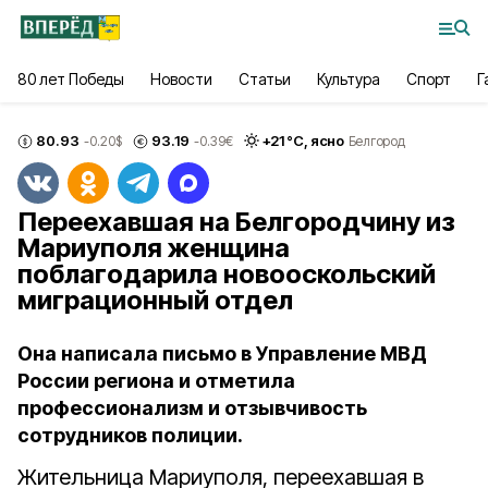
80 лет Победы
Новости
Статьи
Культура
Спорт
Г
80.93
93.19
+
21
°С,
ясно
-0.20
$
-0.39
€
Белгород
Переехавшая на Белгородчину из
Мариуполя женщина
поблагодарила новооскольский
миграционный отдел
Она написала письмо в Управление МВД
России региона и отметила
профессионализм и отзывчивость
сотрудников полиции.
Жительница Мариуполя, переехавшая в