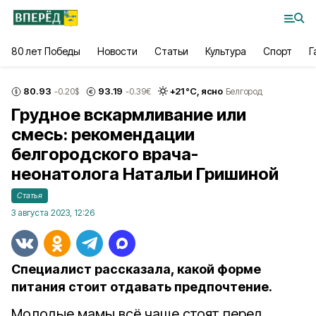
80 лет Победы
Новости
Статьи
Культура
Спорт
Г
80.93
93.19
+
21
°С,
ясно
-0.20
$
-0.39
€
Белгород
Грудное вскармливание или
смесь: рекомендации
белгородского врача-
неонатолога Натальи Гришиной
Статья
3 августа 2023, 12:26
Специалист рассказала, какой форме
питания стоит отдавать предпочтение.
Молодые мамы всё чаще стоят перед