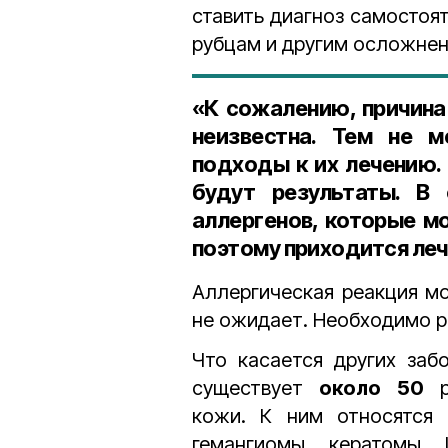
ставить диагноз самостоя
рубцам и другим осложне
«К сожалению, причина
неизвестна. Тем не м
подходы к их лечению.
будут результаты. В
аллергенов, которые м
поэтому приходится лечи
Аллергическая реакция мо
не ожидает. Необходимо р
Что касается других заб
существует
около 50
ра
кожи. К ним относятся 
гемангиомы, кератомы.