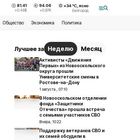
81.41
94.06
+
34
°С,
ясно
+0.48
$
+0.87
€
Белгород
Общество
Экономика
Политика
Неделю
Месяц
Лучшее за
Активисты «Движения
Первых» из Новооскольского
округа прошли
Университетские смены в
Ростове-на-Дону
1 августа , 07:10
В Новооскольском отделении
фонда «Защитники
Отечества» прошла встреча
с семьями участников СВО
Вчера, 10:22
Поддержку ветеранов СВО и
их семей обсудили в