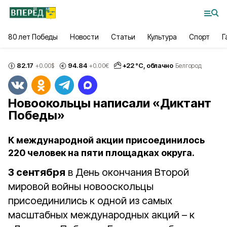
80 лет Победы
Новости
Статьи
Культура
Спорт
Г
82.17
94.84
+
22
°С,
облачно
+0.00
$
+0.00
€
Белгород
Новоокольцы написали «Диктант
Победы»
К международной акции присоединилось
220 человек на пяти площадках округа.
3 сентября
в День окончания Второй
мировой войны новооскольцы
присоединились к одной из самых
масштабных международных акций – к