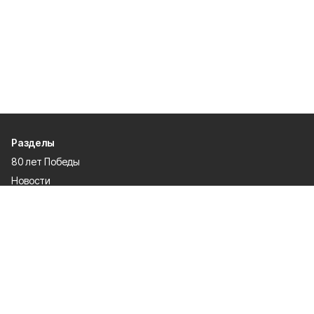
Разделы
80 лет Победы
Новости
Статьи
Культура
Спорт
Газета
Происшествия
Муниципальный вестник
Общество