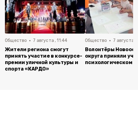
Общество
7 августа , 11:44
Общество
7 августа , 
Жители региона смогут
Волонтёры Новооск
принять участие в конкурсе-
округа приняли уча
премии уличной культуры и
психологическом т
спорта «КАРДО»