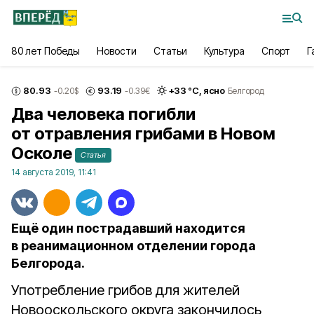
80 лет Победы
Новости
Статьи
Культура
Спорт
Г
80.93
93.19
+
33
°С,
ясно
-0.20
$
-0.39
€
Белгород
Два человека погибли
от отравления грибами в Новом
Осколе
Статья
14 августа 2019, 11:41
Ещё один пострадавший находится
в реанимационном отделении города
Белгорода.
Употребление грибов для жителей
Новооскольского округа закончилось