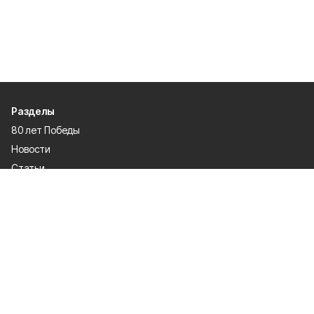
Разделы
80 лет Победы
Новости
Статьи
Культура
Спорт
Газета
Происшествия
Муниципальный вестник
Общество
Экономика