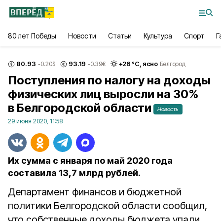
80 лет Победы
Новости
Статьи
Культура
Спорт
Г
80.93
93.19
+
26
°С,
ясно
-0.20
$
-0.39
€
Белгород
Поступления по налогу на доходы
физических лиц выросли на 30%
в Белгородской области
Новость
29 июня 2020, 11:58
Их сумма с января по май 2020 года
составила 13,7 млрд рублей.
Департамент финансов и бюджетной
политики Белгородской области сообщил,
что собственные доходы бюджета упали