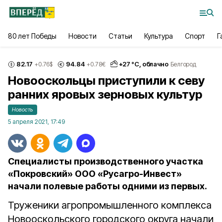
80 лет Победы
Новости
Статьи
Культура
Спорт
Г
82.17
94.84
+
27
°С,
облачно
+0.76
$
+0.78
€
Белгород
Новооскольцы приступили к севу
ранних яровых зерновых культур
Новость
5 апреля 2021, 17:49
Специалисты производственного участка
«Покровский» ООО «Русагро-Инвест»
начали полевые работы одними из первых.
Труженики агропромышленного комплекса
Новооскольского городского округа начали