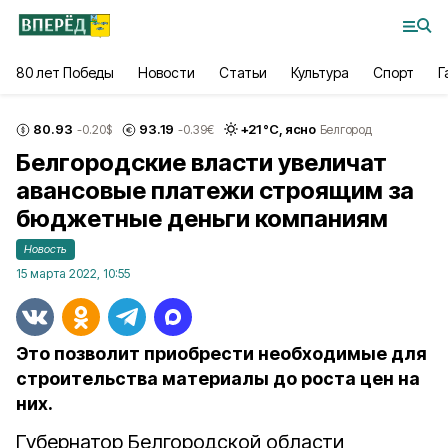
80 лет Победы
Новости
Статьи
Культура
Спорт
Г
80.93
93.19
+
21
°С,
ясно
-0.20
$
-0.39
€
Белгород
Белгородские власти увеличат
авансовые платежи строящим за
бюджетные деньги компаниям
Новость
15 марта 2022, 10:55
Это позволит приобрести необходимые для
строительства материалы до роста цен на
них.
Губернатор Белгородской области