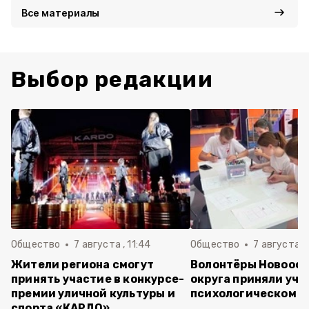
Все материалы
Выбор редакции
Общество
7 августа , 11:44
Общество
7 августа , 
Жители региона смогут
Волонтёры Новооск
принять участие в конкурсе-
округа приняли уча
премии уличной культуры и
психологическом т
спорта «КАРДО»