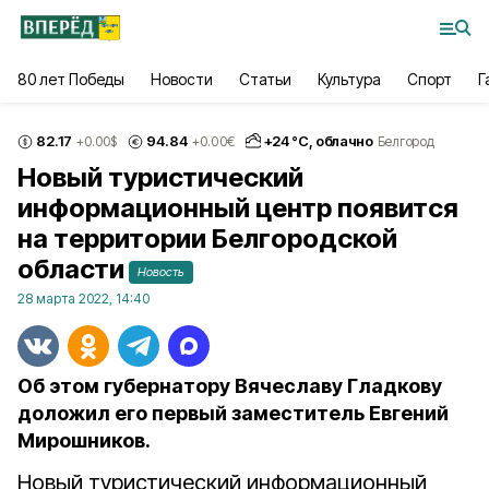
80 лет Победы
Новости
Статьи
Культура
Спорт
Г
82.17
94.84
+
24
°С,
облачно
+0.00
$
+0.00
€
Белгород
Новый туристический
информационный центр появится
на территории Белгородской
области
Новость
28 марта 2022, 14:40
Об этом губернатору Вячеславу Гладкову
доложил его первый заместитель Евгений
Мирошников.
Новый туристический информационный