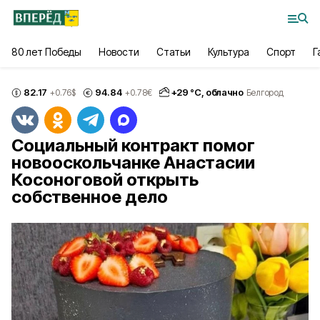
80 лет Победы
Новости
Статьи
Культура
Спорт
Г
82.17
94.84
+
29
°С,
облачно
+0.76
$
+0.78
€
Белгород
Социальный контракт помог
новооскольчанке Анастасии
Косоноговой открыть
собственное дело