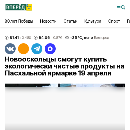
80 лет Победы
Новости
Статьи
Культура
Спорт
Г
81.41
94.06
+
35
°С,
ясно
+0.48
$
+0.87
€
Белгород
Новооскольцы смогут купить
экологически чистые продукты на
Пасхальной ярмарке 19 апреля