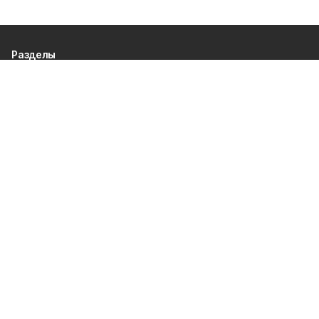
Разделы
80 лет Победы
Новости
Статьи
Культура
Спорт
Газета
Происшествия
Муниципальный вестник
Общество
Экономика
Политика
О проекте