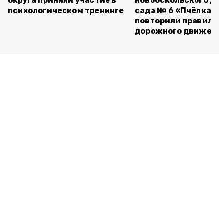
округа приняли участие в
новооскольского д
психологическом тренинге
сада № 6 «Пчёлка»
повторили правила
дорожного движен