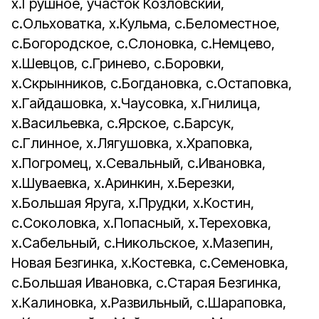
х.Грушное, участок Козловский,
с.Ольховатка, х.Кульма, с.Беломестное,
с.Богородское, с.Слоновка, с.Немцево,
х.Шевцов, с.Гринево, с.Боровки,
х.Скрынников, с.Богдановка, с.Остаповка,
х.Гайдашовка, х.Чаусовка, х.Гнилица,
х.Васильевка, с.Ярское, с.Барсук,
с.Глинное, х.Лягушовка, х.Храповка,
х.Погромец, х.Севальный, с.Ивановка,
х.Шуваевка, х.Аринкин, х.Березки,
х.Большая Яруга, х.Прудки, х.Костин,
с.Соколовка, х.Попасный, х.Тереховка,
х.Сабельный, с.Никольское, х.Мазепин,
Новая Безгинка, х.Костевка, с.Семеновка,
с.Большая Ивановка, с.Старая Безгинка,
х.Калиновка, х.Развильный, с.Шараповка,