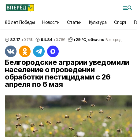
80 лет Победы
Новости
Статьи
Культура
Спорт
Г
82.17
94.84
+
29
°С,
облачно
+0.76
$
+0.78
€
Белгород
Белгородские аграрии уведомили
население о проведении
обработки пестицидами с 26
апреля по 6 мая