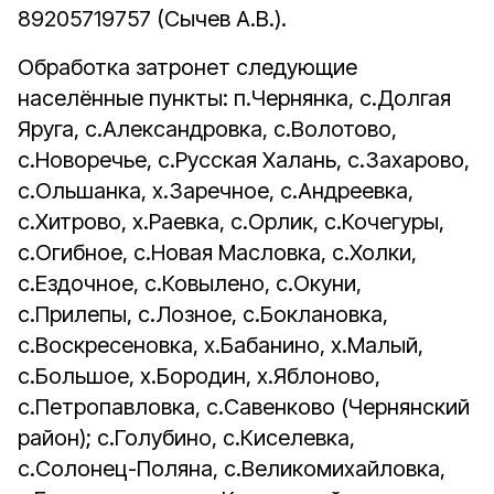
89205719757 (Сычев А.В.).
Обработка затронет следующие
населённые пункты: п.Чернянка, с.Долгая
Яруга, с.Александровка, с.Волотово,
с.Новоречье, с.Русская Халань, с.Захарово,
с.Ольшанка, х.Заречное, с.Андреевка,
с.Хитрово, х.Раевка, с.Орлик, с.Кочегуры,
с.Огибное, с.Новая Масловка, с.Холки,
с.Ездочное, с.Ковылено, с.Окуни,
с.Прилепы, с.Лозное, с.Боклановка,
с.Воскресеновка, х.Бабанино, х.Малый,
с.Большое, х.Бородин, х.Яблоново,
с.Петропавловка, с.Савенково (Чернянский
район); с.Голубино, с.Киселевка,
с.Солонец-Поляна, с.Великомихайловка,