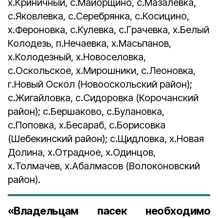
х.Криничный, с.Майорщино, с.Мазалевка,
с.Яковлевка, с.Серебрянка, с.Косицино,
х.Фероновка, с.Кулевка, с.Грачевка, х.Белый
Колодезь, п.Нечаевка, х.Масьпанов,
х.Колодезный, х.Новоселовка,
с.Оскольское, х.Мирошники, с.Леоновка,
г.Новый Оскол (Новооскольский район);
с.Жигайловка, с.Сидоровка (Корочанский
район); с.Бершаково, с.Булановка,
с.Поповка, х.Бесараб, с.Борисовка
(Шебекинский район); с.Щидловка, х.Новая
Долина, х.Отрадное, х.Одинцов,
х.Толмачев, х.Абалмасов (Волоконовский
район).
«Владельцам пасек необходимо