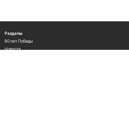
Разделы
80 лет Победы
Новости
Статьи
Культура
Спорт
Газета
Происшествия
Муниципальный вестник
Общество
Экономика
Политика