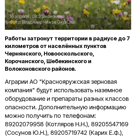
16 апреля , 08:31
Экономика
Фото:
Владимир Чижов
GigaChat
Работы затронут территории в радиусе до 7
километров от населённых пунктов
Чернянского, Новооскольского,
Корочанского, Шебекинского и
Волоконовского районов.
Аграрии АО "Краснояружская зерновая
компания" будут использовать наземное
оборудование и препараты разных классов
опасности.
Дополнительную информацию
можно получить по телефонам:
89202079958 (Котляров Н.Н.), 89205547169
(Сосунов Ю.Н.), 89205719742 (Карих Е.Ф.),