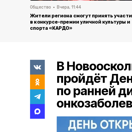
Общество
Вчера, 11:44
Жители региона смогут принять участ
в конкурсе-премии уличной культуры и
спорта «КАРДО»
В Новооскол
пройдёт Де
по ранней д
онкозаболе