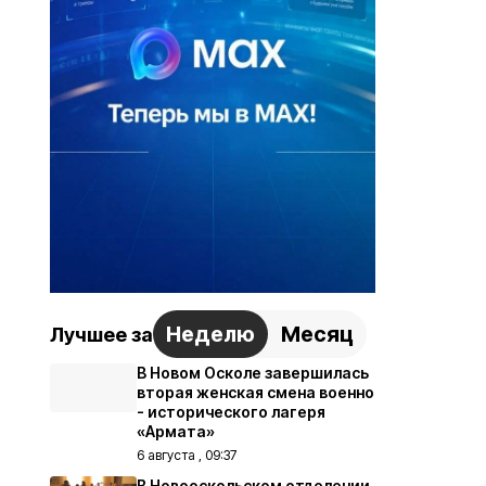
Неделю
Месяц
Лучшее за
В Новом Осколе завершилась
вторая женская смена военно
- исторического лагеря
«Армата»
6 августа , 09:37
В Новооскольском отделении