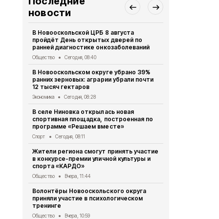
Последние
новости
В Новооскольской ЦРБ 8 августа
Воспитанни
пройдёт День открытых дверей по
детского с
ранней диагностике онкозаболеваний
правила до
Общество
Сегодня, 08:40
Общество
Вч
В Новооскольском округе убрано 39%
Полицейски
ранних зерновых: аграрии убрали почти
зарядку дл
12 тысяч гектаров
Спорт
Вчера,
Экономика
Сегодня, 08:28
Росгвардия
В селе Ниновка открылась новая
владельцев
спортивная площадка, построенная по
перерегист
программе «Решаем вместе»
истечения 
Спорт
Сегодня, 08:11
Происшествия
Жители региона смогут принять участие
Заключение
в конкурсе-премии уличной культуры и
слушаний от
спорта «КАРДО»
Муниципальный в
Общество
Вчера, 11:44
Постановле
Волонтёры Новооскольского округа
Новоосколь
приняли участие в психологическом
августа 202
тренинге
Муниципальный в
Общество
Вчера, 10:59