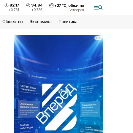
82.17
94.84
+
27
°С,
облачно
+0.76
$
+0.78
€
Белгород
Общество
Экономика
Политика