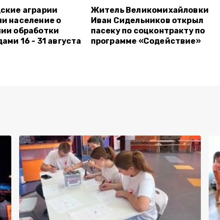
ские аграрии
Житель Великомихайловки
и население о
Иван Сидельников открыл
ии обработки
пасеку по соцконтракту по
ами 16 - 31 августа
программе «Содействие»