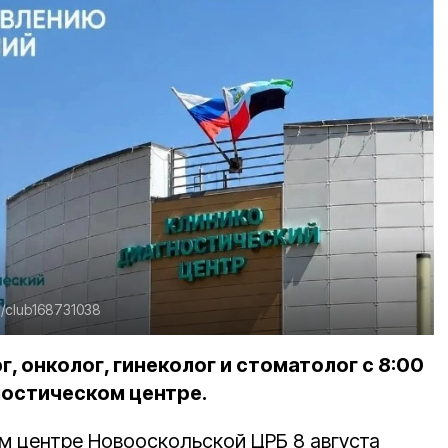
u/club168731038
, онколог, гинеколог и стоматолог с 8:00
ностическом центре.
м центре Новооскольской ЦРБ 8 августа