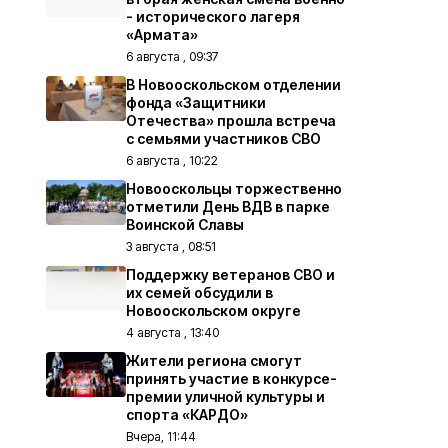
- исторического лагеря
«Армата»
6 августа , 09:37
В Новооскольском отделении
фонда «Защитники
Отечества» прошла встреча
с семьями участников СВО
6 августа , 10:22
Новооскольцы торжественно
отметили День ВДВ в парке
Воинской Славы
3 августа , 08:51
Поддержку ветеранов СВО и
их семей обсудили в
Новооскольском округе
4 августа , 13:40
Жители региона смогут
принять участие в конкурсе-
премии уличной культуры и
спорта «КАРДО»
Вчера, 11:44