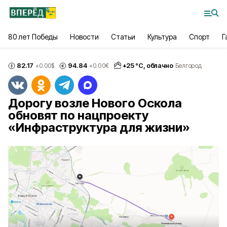
80 лет Победы
Новости
Статьи
Культура
Спорт
Г
82.17
94.84
+
25
°С,
облачно
+0.00
$
+0.00
€
Белгород
Дорогу возле Нового Оскола
обновят по нацпроекту
«Инфраструктура для жизни»