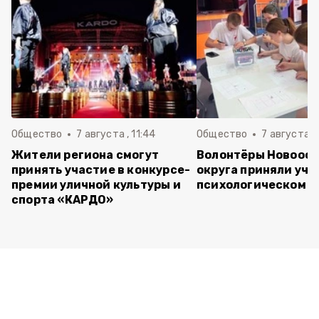
Общество
7 августа , 11:44
Общество
7 августа , 
Жители региона смогут
Волонтёры Новооск
принять участие в конкурсе-
округа приняли уча
премии уличной культуры и
психологическом т
спорта «КАРДО»