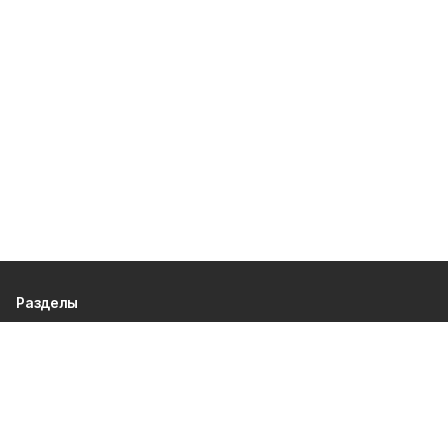
Разделы
80 лет Победы
Новости
Статьи
Культура
Спорт