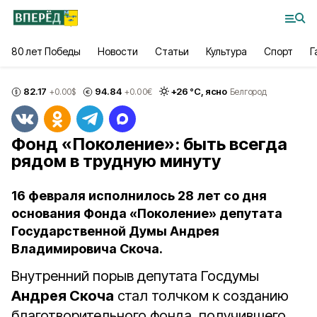
80 лет Победы
Новости
Статьи
Культура
Спорт
Г
82.17
94.84
+
26
°С,
ясно
+0.00
$
+0.00
€
Белгород
Фонд «Поколение»: быть всегда
рядом в трудную минуту
16 февраля исполнилось 28 лет со дня
основания Фонда «Поколение» депутата
Государственной Думы Андрея
Владимировича Скоча.
Внутренний порыв депутата Госдумы
Андрея Скоча
стал толчком к созданию
благотворительного фонда, получившего