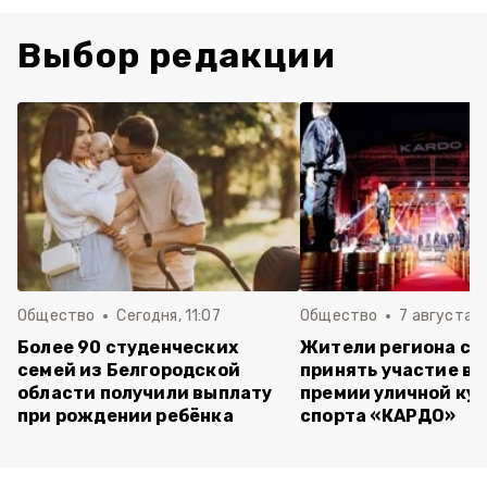
Выбор редакции
Общество
Сегодня, 11:07
Общество
7 августа , 
Более 90 студенческих
Жители региона см
семей из Белгородской
принять участие в 
области получили выплату
премии уличной кул
при рождении ребёнка
спорта «КАРДО»