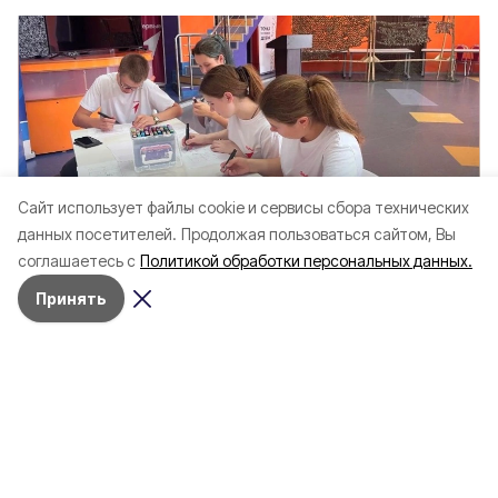
Cайт использует файлы cookie и сервисы сбора технических
Сегодня, 10:59
Общество
данных посетителей.
Продолжая пользоваться сайтом, Вы
Фото:
vk.ru/novooskolskiymunokrug
соглашаетесь с
Политикой обработки персональных данных.
Принять
Для волонтёров занятие провела психолог
Ирина Куркина, которая познакомила
участников с проективным тестом
Вартегга.
Встреча, посвящённая развитию
эмоционального интеллекта, прошла в
Центре молодёжных инициатив