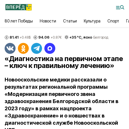
80 лет Победы
Новости
Статьи
Культура
Спорт
Г
81.41
94.06
+
35
°С,
ясно
+0.48
$
+0.87
€
Белгород
«Диагностика на первичном этапе
– ключ к правильному лечению»
Новооскольские медики рассказали о
результатах региональной программы
«Модернизация первичного звена
здравоохранения Белгородской области в
2023 году» в рамках нацпроекта
«Здравоохранение» и о новшествах в
диагностической службе Новооскольской