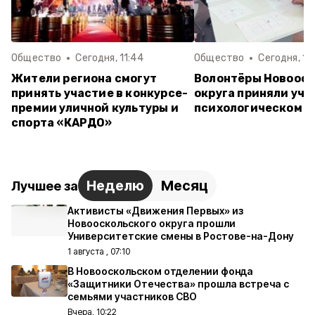
Общество
Сегодня, 11:44
Общество
Сегодня, 10
Жители региона смогут
Волонтёры Новооск
принять участие в конкурсе-
округа приняли уча
премии уличной культуры и
психологическом т
спорта «КАРДО»
Неделю
Месяц
Лучшее за
Активисты «Движения Первых» из
Новооскольского округа прошли
Университетские смены в Ростове-на-Дону
1 августа , 07:10
В Новооскольском отделении фонда
«Защитники Отечества» прошла встреча с
семьями участников СВО
Вчера, 10:22