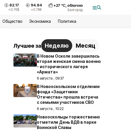
82.17
94.84
+
27
°С,
облачно
+0.76
$
+0.78
€
Белгород
Общество
Экономика
Политика
Неделю
Месяц
Лучшее за
В Новом Осколе завершилась
вторая женская смена военно
- исторического лагеря
«Армата»
6 августа , 09:37
В Новооскольском отделении
фонда «Защитники
Отечества» прошла встреча
с семьями участников СВО
6 августа , 10:22
Новооскольцы торжественно
отметили День ВДВ в парке
Воинской Славы