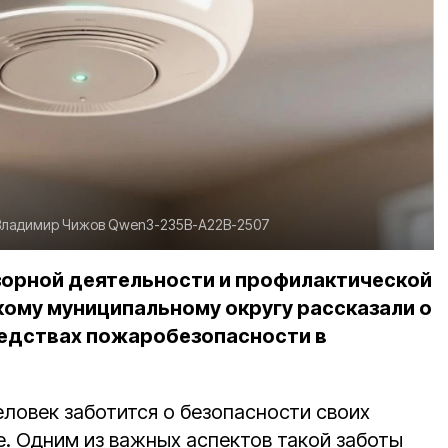
Владимир Чижов
Qwen3-235B-A22B-2507
зорной деятельности и профилактической
ому муниципальному округу рассказали о
редствах пожаробезопасности в
овек заботится о безопасности своих
е. Одним из важных аспектов такой заботы