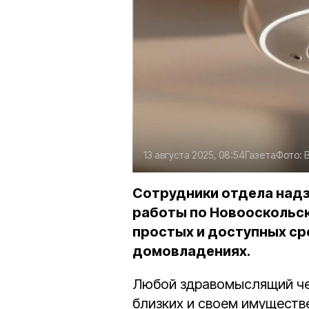
13 августа 2025, 08:54
Газета
Фото:
Сотрудники отдела над
работы по Новооскольск
простых и доступных с
домовладениях.
Любой здравомыслящий чел
близких и своем имуществ