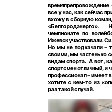
времяпрепровождение –
все у нас, как сейчас пр
вхожу в сборную коман
«Белгородэнерго». 
чемпионате по волейб
Ижевск участвовали. Сил
Но мы не подкачали – т
своими, мы частенько 
видам спорта. А вот, ка
спортсмен отличный, и 
профессионал – имеет в
хотите с кем-то из «о
раз такой случай.