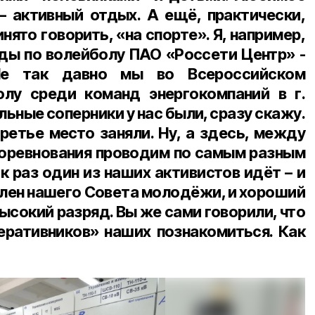
 активный отдых. А ещё, практически,
инято говорить, «на спорте». Я, например,
ды по волейболу ПАО «Россети Центр» -
Не так давно мы во Всероссийском
олу среди команд энергокомпаний в г.
ьные соперники у нас были, сразу скажу.
ретье место заняли. Ну, а здесь, между
соревнования проводим по самым разным
к раз один из наших активистов идёт – и
член нашего Совета молодёжи, и хороший
ысокий разряд. Вы же сами говорили, что
перативников» наших познакомиться. Как