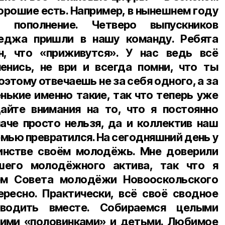
хорошие есть. Например, в нынешнем году
пополнение. Четверо выпускников
еджа пришли в нашу команду. Ребята
н, что «приживутся». У нас ведь всё
енись, не ври и всегда помни, что ты
этому отвечаешь не за себя одного, а за
нькие именно такие, так что теперь уже
йте внимания на то, что я постоянно
аче просто нельзя, да и коллектив наш
мью превратился. На сегодняшний день у
инстве своём молодёжь. Мне доверили
шего молодёжного актива, так что я
ем Совета молодёжи Новооскольского
ресно. Практически, всё своё сводное
оводить вместе. Собираемся целыми
оими «половинками» и детьми. Любимое