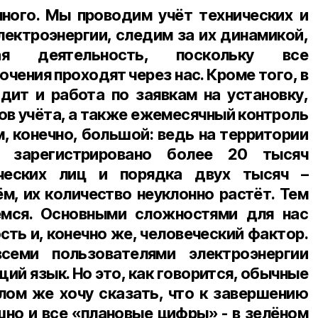
много. Мы проводим учёт технических и
лектроэнергии, следим за их динамикой,
я деятельность, поскольку все
чения проходят через нас. Кроме того, в
дит и работа по заявкам на установку,
ов учёта, а также ежемесячный контроль
м, конечно, большой: ведь на территории
С зарегистрировано более 20 тысяч
ческих лиц и порядка двух тысяч –
м, их количество неуклонно растёт. Тем
емся. Основными сложностями для нас
ть и, конечно же, человеческий фактор.
семи пользователями электроэнергии
ий язык. Но это, как говорится, обычные
лом же хочу сказать, что к завершению
но и все «плановые цифры» - в зелёном