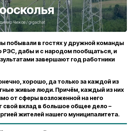
воосколья
димир Чижов
/
gigachat
 мы побывали в гостях у дружной команды
 РЭС, дабы и с народом пообщаться, и
результатами завершают год работники
конечно, хорошо, да только за каждой из
етные живые люди. Причём, каждый из них
имо от сферы возложенной на него
т свой вклад в большое общее дело –
ргией жителей нашего муниципалитета.