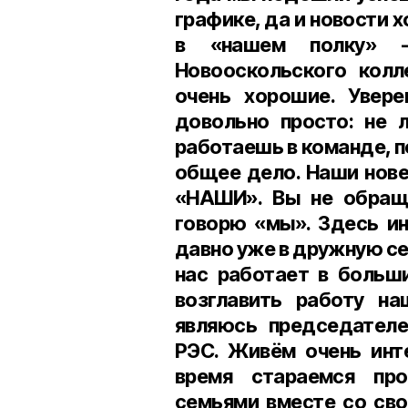
графике, да и новости 
в «нашем полку» - 
Новооскольского колл
очень хорошие. Увере
довольно просто: не л
работаешь в команде, по
общее дело. Наши нове
«НАШИ». Вы не обраща
говорю «мы». Здесь ин
давно уже в дружную се
нас работает в больш
возглавить работу на
являюсь председател
РЭС. Живём очень инте
время стараемся пр
семьями вместе со св