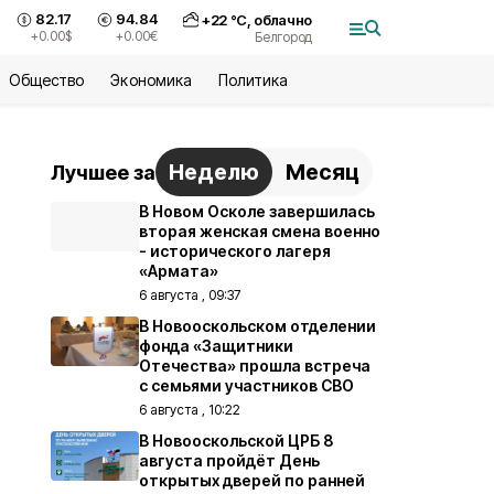
82.17
94.84
+
22
°С,
облачно
+0.00
$
+0.00
€
Белгород
Общество
Экономика
Политика
Неделю
Месяц
Лучшее за
В Новом Осколе завершилась
вторая женская смена военно
- исторического лагеря
«Армата»
6 августа , 09:37
В Новооскольском отделении
фонда «Защитники
Отечества» прошла встреча
с семьями участников СВО
6 августа , 10:22
В Новооскольской ЦРБ 8
августа пройдёт День
открытых дверей по ранней