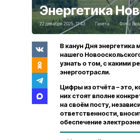
Энергетика Но
22 декабря 2025, 11:43
Газета
Фото:
Вла
В канун Дня энергетика
нашего Новооскольского
узнать о том, с какими 
энергоотрасли.
Цифры из отчёта – это, 
них стоят вполне конкр
на своём посту, независ
ответственности, вноси
обеспечение электроэне