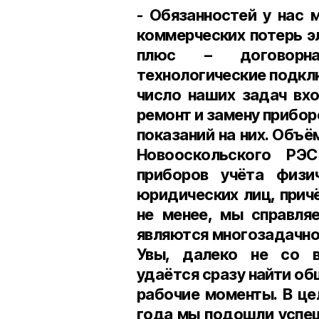
- Обязанностей у нас 
коммерческих потерь э
плюс – договорна
технологические подклю
число наших задач вхо
ремонт и замену прибор
показаний на них. Объё
Новооскольского РЭ
приборов учёта физи
юридических лиц, причё
не менее, мы справля
являются многозадачнос
Увы, далеко не со в
удаётся сразу найти общ
рабочие моменты. В це
года мы подошли успеш