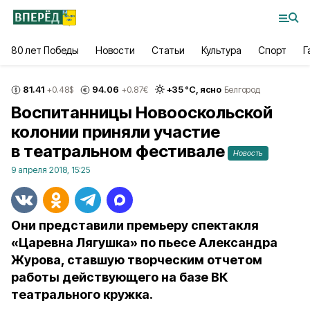
80 лет Победы
Новости
Статьи
Культура
Спорт
Г
81.41
94.06
+
35
°С,
ясно
+0.48
$
+0.87
€
Белгород
Воспитанницы Новооскольской
колонии приняли участие
в театральном фестивале
Новость
9 апреля 2018, 15:25
Они представили премьеру спектакля
«Царевна Лягушка» по пьесе Александра
Журова, ставшую творческим отчетом
работы действующего на базе ВК
театрального кружка.