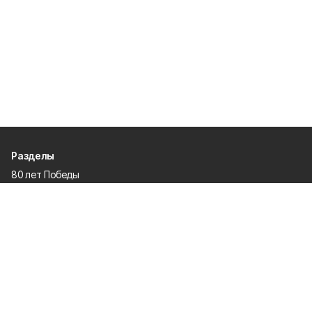
Разделы
80 лет Победы
Новости
Статьи
Культура
Спорт
Газета
Происшествия
Муниципальный вестник