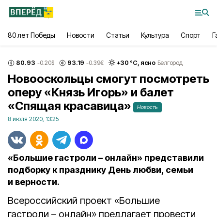
80 лет Победы
Новости
Статьи
Культура
Спорт
Г
80.93
93.19
+
30
°С,
ясно
-0.20
$
-0.39
€
Белгород
Новооскольцы смогут посмотреть
оперу «Князь Игорь» и балет
«Спящая красавица»
Новость
8 июля 2020, 13:25
«Большие гастроли – онлайн» представили
подборку к празднику День любви, семьи
и верности.
Всероссийский проект «Большие
гастроли – онлайн» предлагает провести