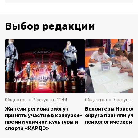
Выбор редакции
Общество
7 августа , 11:44
Общество
7 августа , 
Жители региона смогут
Волонтёры Новооск
принять участие в конкурсе-
округа приняли уча
премии уличной культуры и
психологическом т
спорта «КАРДО»