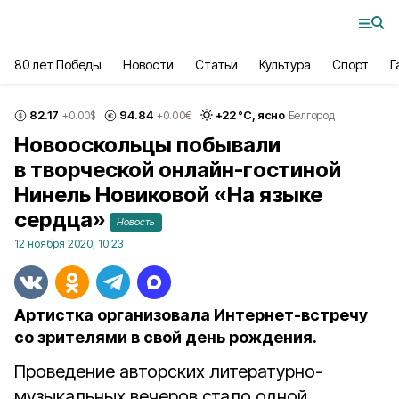
80 лет Победы
Новости
Статьи
Культура
Спорт
Г
82.17
94.84
+
22
°С,
ясно
+0.00
$
+0.00
€
Белгород
Новооскольцы побывали
в творческой онлайн-гостиной
Нинель Новиковой «На языке
сердца»
Новость
12 ноября 2020, 10:23
Артистка организовала Интернет-встречу
со зрителями в свой день рождения.
Проведение авторских литературно-
музыкальных вечеров стало одной