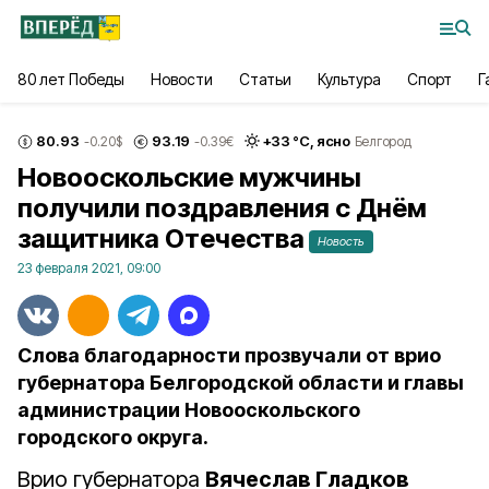
80 лет Победы
Новости
Статьи
Культура
Спорт
Г
80.93
93.19
+
33
°С,
ясно
-0.20
$
-0.39
€
Белгород
Новооскольские мужчины
получили поздравления с Днём
защитника Отечества
Новость
23 февраля 2021, 09:00
Слова благодарности прозвучали от врио
губернатора Белгородской области и главы
администрации Новооскольского
городского округа.
Врио губернатора
Вячеслав Гладков