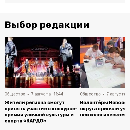
Выбор редакции
Общество
7 августа , 11:44
Общество
7 августа , 
Жители региона смогут
Волонтёры Новооск
принять участие в конкурсе-
округа приняли уча
премии уличной культуры и
психологическом т
спорта «КАРДО»