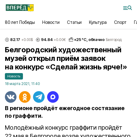
80 лет Победы
Новости
Статьи
Культура
Спорт
Г
82.17
94.84
+
25
°С,
облачно
+0.00
$
+0.00
€
Белгород
Белгородский художественный
музей открыл приём заявок
на конкурс «Сделай жизнь ярче!»
Новость
18 марта 2021, 11:40
В регионе пройдёт ежегодное состязание
по граффити.
Молодёжный конкурс граффити пройдёт
22 мая в Белгороде возле художественного