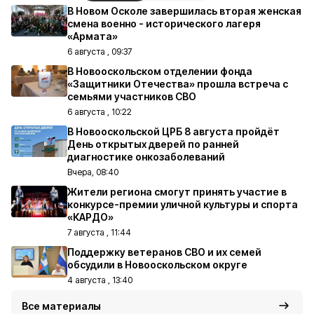
В Новом Осколе завершилась вторая женская
смена военно - исторического лагеря
«Армата»
6 августа , 09:37
В Новооскольском отделении фонда
«Защитники Отечества» прошла встреча с
семьями участников СВО
6 августа , 10:22
В Новооскольской ЦРБ 8 августа пройдёт
День открытых дверей по ранней
диагностике онкозаболеваний
Вчера, 08:40
Жители региона смогут принять участие в
конкурсе-премии уличной культуры и спорта
«КАРДО»
7 августа , 11:44
Поддержку ветеранов СВО и их семей
обсудили в Новооскольском округе
4 августа , 13:40
Все материалы