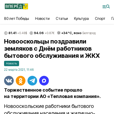
80 лет Победы
Новости
Статьи
Культура
Спорт
Г
81.41
94.06
+
34
°С,
ясно
+0.48
$
+0.87
€
Белгород
Новооскольцы поздравили
земляков с Днём работников
бытового обслуживания и ЖКХ
Новость
22 марта 2021, 11:46
Торжественное событие прошло
на территории АО «Тепловая компания».
Новооскольские работники бытового
обслуживания населения и жилищно-