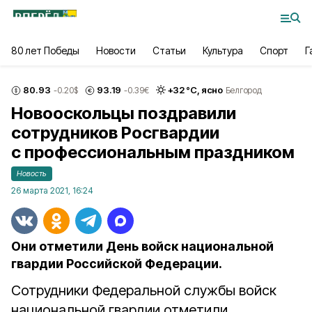
80 лет Победы
Новости
Статьи
Культура
Спорт
Г
80.93
93.19
+
32
°С,
ясно
-0.20
$
-0.39
€
Белгород
Новооскольцы поздравили
сотрудников Росгвардии
с профессиональным праздником
Новость
26 марта 2021, 16:24
Они отметили День войск национальной
гвардии Российской Федерации.
Сотрудники Федеральной службы войск
национальной гвардии отметили