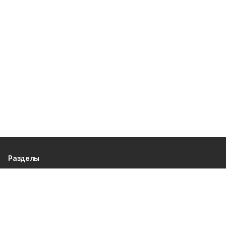
Разделы
80 лет Победы
Новости
Статьи
Культура