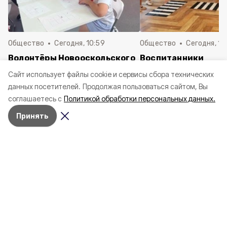
Общество
Сегодня, 10:59
Общество
Сегодня, 10
Волонтёры Новооскольского
Воспитанники
округа приняли участие в
новооскольского д
Cайт использует файлы cookie и сервисы сбора технических
психологическом тренинге
сада № 6 «Пчёлка»
данных посетителей.
Продолжая пользоваться сайтом, Вы
повторили правила
соглашаетесь с
Политикой обработки персональных данных.
дорожного движен
Принять
Воспитанники новооскольского
детского сада № 6 «Пчёлка»
повторили правила дорожного
движения