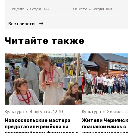
Общество
Сегодня, 11:44
Общество
Сегодня, 10:59
Все новости
Читайте также
Культура
4 августа , 13:10
Культура
26 июля , 06
Новооскольские мастера
Жители Чернянског
представили ремёсла на
познакомились с
всероссийском фестивале в
достопримечатель