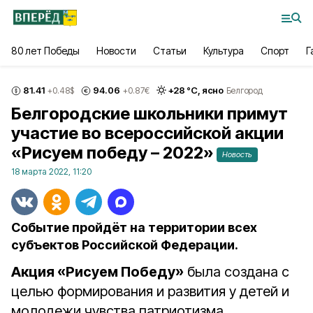
80 лет Победы
Новости
Статьи
Культура
Спорт
Г
81.41
94.06
+
28
°С,
ясно
+0.48
$
+0.87
€
Белгород
Белгородские школьники примут
участие во всероссийской акции
«Рисуем победу – 2022»
Новость
18 марта 2022, 11:20
Событие пройдёт на территории всех
субъектов Российской Федерации.
Акция «Рисуем Победу»
была создана с
целью формирования и развития у детей и
молодежи чувства патриотизма,