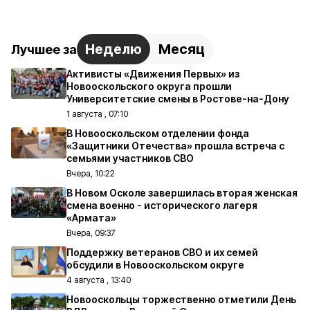
Неделю
Месяц
Лучшее за
Активисты «Движения Первых» из
Новооскольского округа прошли
Университетские смены в Ростове-на-Дону
1 августа , 07:10
В Новооскольском отделении фонда
«Защитники Отечества» прошла встреча с
семьями участников СВО
Вчера, 10:22
В Новом Осколе завершилась вторая женская
смена военно - исторического лагеря
«Армата»
Вчера, 09:37
Поддержку ветеранов СВО и их семей
обсудили в Новооскольском округе
4 августа , 13:40
Новооскольцы торжественно отметили День