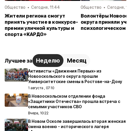
Общество
Сегодня, 11:44
Общество
Сегодня, 10
Жители региона смогут
Волонтёры Новооск
принять участие в конкурсе-
округа приняли уча
премии уличной культуры и
психологическом т
спорта «КАРДО»
Неделю
Месяц
Лучшее за
Активисты «Движения Первых» из
Новооскольского округа прошли
Университетские смены в Ростове-на-Дону
1 августа , 07:10
В Новооскольском отделении фонда
«Защитники Отечества» прошла встреча с
семьями участников СВО
Вчера, 10:22
В Новом Осколе завершилась вторая женская
смена военно - исторического лагеря