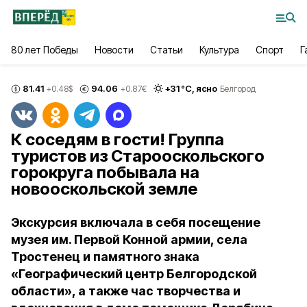
80 лет Победы
Новости
Статьи
Культура
Спорт
Г
81.41
94.06
+
31
°С,
ясно
+0.48
$
+0.87
€
Белгород
К соседям в гости! Группа
туристов из Старооскольского
горокруга побывала на
новооскольской земле
Экскурсия включала в себя посещение
музея им. Первой Конной армии, села
Тростенец и памятного знака
«Географический центр Белгородской
области», а также час творчества и