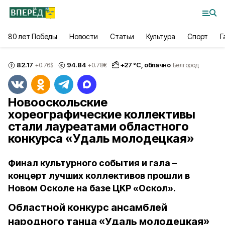
80 лет Победы
Новости
Статьи
Культура
Спорт
Г
82.17
94.84
+
27
°С,
облачно
+0.76
$
+0.78
€
Белгород
Новооскольские
хореографические коллективы
стали лауреатами областного
конкурса «Удаль молодецкая»
Финал культурного события и гала –
концерт лучших коллективов прошли в
Новом Осколе на базе ЦКР «Оскол».
Областной конкурс ансамблей
народного танца «Удаль молодецкая»