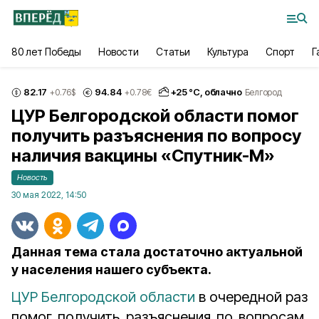
80 лет Победы
Новости
Статьи
Культура
Спорт
Г
82.17
94.84
+
25
°С,
облачно
+0.76
$
+0.78
€
Белгород
ЦУР Белгородской области помог
получить разъяснения по вопросу
наличия вакцины «Спутник-М»
Новость
30 мая 2022, 14:50
Данная тема стала достаточно актуальной
у населения нашего субъекта.
ЦУР Белгородской области
в очередной раз
помог получить разъяснения по вопросам,