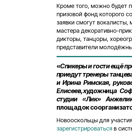
Кроме того, можно будет п
призовой фонд которого с
заявки смогут вокалисты, 
мастера декоративно-прик
дикторы, танцоры, хореог
представители молодёжны
«
Спикеры и гости ещё пр
приедут тренеры танцев
и Ирина Римская, руко
Елисеев,художница Соф
студии «Лик» Анжели
площадок соорганизато
Новооскольцы для участи
зарегистрироваться
в сис