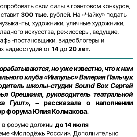
опробовать свои силы в грантовом конкурсе,
оставит
300 тыс.
рублей. На «Чайку» подать
музыканты, художники, уличные художники,
ладного искусства, режиссёры, ведущие,
рафы-постановщики, видеоблогеры и
х видеостудий от
14
до
20 лет
.
орабатываются, но уже известно, что к нам
ального клуба «Импульс» Валерия Пальчук
водитель школы-студии
Sound
Box
Сергей
ья Орешкина, руководитель театральной
ка Гушт
», – рассказала о наполнении
р форума Юлия Колмакова.
я в форуме должны
до 14 июля
теме «Молодёжь России». Дополнительно