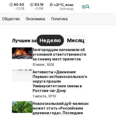
80.93
93.19
+
21
°С,
ясно
-0.20
$
-0.39
€
Белгород
Общество
Экономика
Политика
Неделю
Месяц
Лучшее за
Белгородцам напомнили об
уголовной ответственности
за съемку мест прилетов
31 июля , 10:03
Активисты «Движения
Первых» из Новооскольского
округа прошли
Университетские смены в
Ростове-на-Дону
1 августа , 07:10
Новооскольский дуб-великан
может стать «Российским
деревом года». Последние