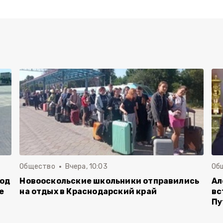
Общество
Вчера, 10:03
Об
род
Новооскольские школьники отправились
Ал
е
на отдых в Краснодарский край
вс
Пу