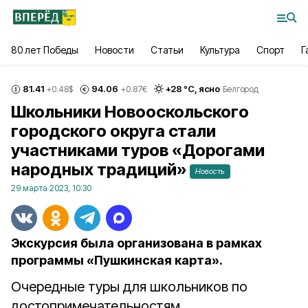
80 лет Победы
Новости
Статьи
Культура
Спорт
Г
81.41
94.06
+
28
°С,
ясно
+0.48
$
+0.87
€
Белгород
Школьники Новооскольского
городского округа стали
участниками туров «Дорогами
народных традиций»
Новость
29 марта 2023, 10:30
Экскурсия была организована в рамках
программы «Пушкинская карта».
Очередные туры для школьников по
достопримечательностям