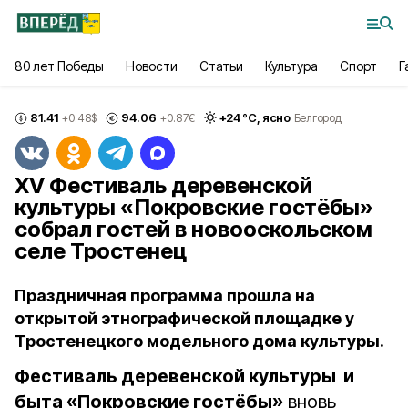
80 лет Победы
Новости
Статьи
Культура
Спорт
Г
81.41
94.06
+
24
°С,
ясно
+0.48
$
+0.87
€
Белгород
ХV Фестиваль деревенской
культуры «Покровские гостёбы»
собрал гостей в новооскольском
селе Тростенец
Праздничная программа прошла на
открытой этнографической площадке у
Тростенецкого модельного дома культуры.
Фестиваль деревенской культуры и
быта «Покровские гостёбы»
вновь