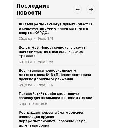
Последние
новости
Жители региона смогут принять участие
Заключение
в конкурсе-премии уличной культуры и
слушаний от
спорта «КАРДО»
Муниципальный в
Общество
Вчера, 11:44
Постановле
Волонтёры Новооскольского округа
Новоосколь
приняли участие в психологическом
августа 202
тренинге
Муниципальный в
Общество
Вчера, 10:59
Белгородск
Воспитанники новооскольского
население 
детского сада № 6 «Пчёлка» повторили
пестицидами
правила дорожного движения
Экономика
Вч
Общество
Вчера, 10:55
В Новооско
Полицейский провёл спортивную
«Защитники
зарядку для школьников в Новом Осколе
встреча с 
Спорт
Вчера, 10:48
Общество
6 
Росгвардия призвала белгородских
Александр 
владельцев оружия
России Евг
перерегистрировать разрешения до
Белгородск
истечения срока
Общество
6 