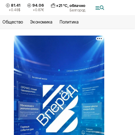
81.41
94.06
+
21
°С,
облачно
+0.48
$
+0.87
€
Белгород
Общество
Экономика
Политика