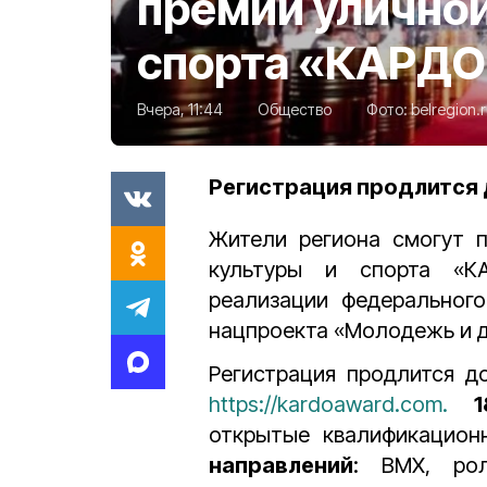
премии уличной
спорта «КАРДО
Вчера, 11:44
Общество
Фото:
belregion.
Регистрация продлится 
Жители региона смогут п
культуры и спорта «К
реализации федерального
нацпроекта «Молодежь и д
Регистрация продлится 
https://kardoaward.com.
открытые квалификацион
направлений
: BMX, ролл