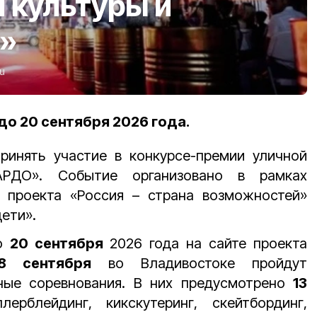
 культуры и
»
ru
до 20 сентября 2026 года.
ринять участие в конкурсе-премии уличной
АРДО». Событие организовано
в рамках
 проекта «Россия – страна возможностей»
ети».
до
20 сентября
2026 года на сайте проекта
18 сентября
во Владивостоке пройдут
ные соревнования. В них предусмотрено
13
ерблейдинг, кикскутеринг, скейтбординг,