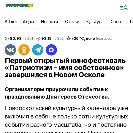
80 лет Победы
Новости
Статьи
Культура
Спорт
Г
80.93
93.19
+
26
°С,
ясно
-0.20
$
-0.39
€
Белгород
Первый открытый кинофестиваль
«Патриотизм – имя собственное»
завершился в Новом Осколе
Организаторы приурочили событие к
празднованию Дня героев Отечества.
Новооскольский культурный календарь уже
включил в себя не только сотни культурных
событий разного масштаба, но и постоянно