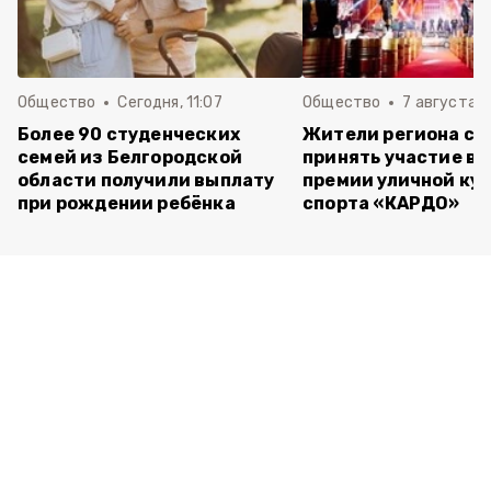
Общество
Сегодня, 11:07
Общество
7 августа , 
Более 90 студенческих
Жители региона см
семей из Белгородской
принять участие в 
области получили выплату
премии уличной кул
при рождении ребёнка
спорта «КАРДО»