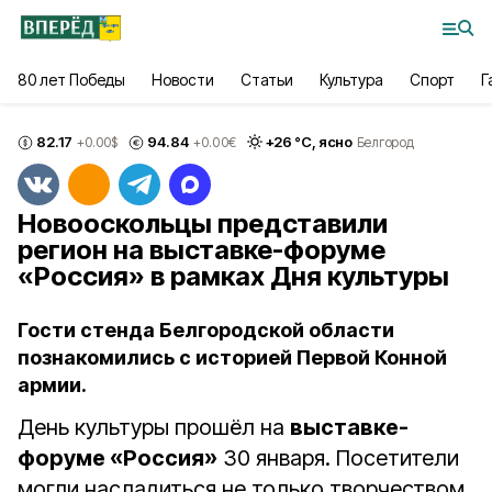
80 лет Победы
Новости
Статьи
Культура
Спорт
Г
82.17
94.84
+
26
°С,
ясно
+0.00
$
+0.00
€
Белгород
Новооскольцы представили
регион на выставке-форуме
«Россия» в рамках Дня культуры
Гости стенда Белгородской области
познакомились с историей Первой Конной
армии.
День культуры прошёл на
выставке-
форуме «Россия»
30 января. Посетители
могли насладиться не только творчеством