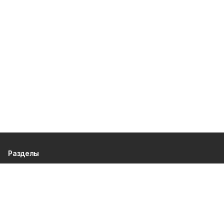
Разделы
80 лет Победы
Новости
Статьи
Культура
Спорт