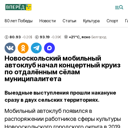
80 лет Победы
Новости
Статьи
Культура
Спорт
Г
80.93
93.19
+
21
°С,
ясно
-0.20
$
-0.39
€
Белгород
Новооскольский мобильный
автоклуб начал концертный круиз
по отдалённым сёлам
муниципалитета
Выездные выступления прошли накануне
сразу в двух сельских территориях.
Мобильный автоклуб появился в
распоряжении работников сферы культуры
Новооскольского городского округа в 2019