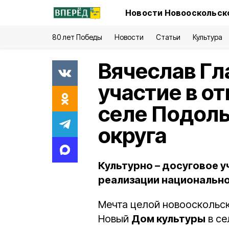
Новости Новооскольско
80 лет Победы
Новости
Статьи
Культура
Вячеслав Гл
участие в о
селе Подоль
округа
Культурно – досуговое 
реализации национально
Мечта целой новооскольск
Новый
Дом культуры
в се