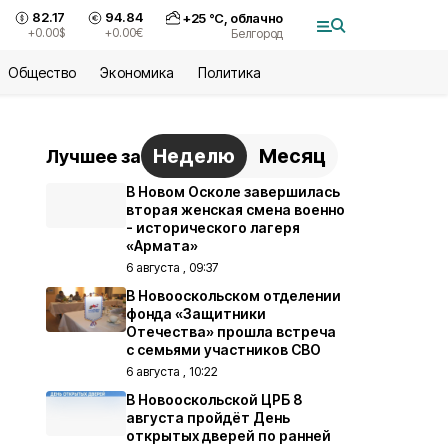
82.17
94.84
+
25
°С,
облачно
+0.00
$
+0.00
€
Белгород
Общество
Экономика
Политика
Неделю
Месяц
Лучшее за
В Новом Осколе завершилась
вторая женская смена военно
- исторического лагеря
«Армата»
6 августа , 09:37
В Новооскольском отделении
фонда «Защитники
Отечества» прошла встреча
с семьями участников СВО
6 августа , 10:22
В Новооскольской ЦРБ 8
августа пройдёт День
открытых дверей по ранней