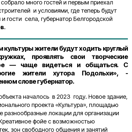
 собрало много гостей и первым приехал
троителей и условиями, где теперь будут
 и гости села, губернатор Белгородской
ов
.
ом культуры жители будут ходить круглый
ружках, проявлять свои творческие
ное — чаще видеться и общаться. С
рогие жители хутора Подольхи», -
енном слове губернатор.
объекта началось в 2023 году. Новое здание,
ионального проекта «Культура», площадью
бе разнообразные локации для организации
. Креативное фойе с возможностью
тек, зон свободного общения и занятий