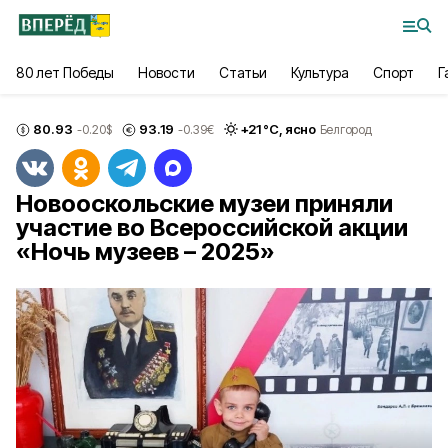
80 лет Победы
Новости
Статьи
Культура
Спорт
Г
80.93
93.19
+
21
°С,
ясно
-0.20
$
-0.39
€
Белгород
Новооскольские музеи приняли
участие во Всероссийской акции
«Ночь музеев – 2025»