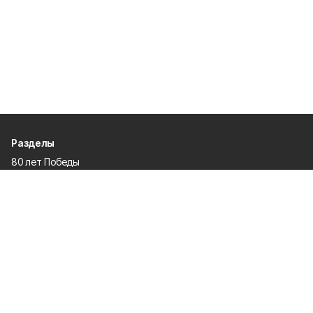
Разделы
80 лет Победы
Новости
Статьи
Культура
Спорт
Газета
Происшествия
Муниципальный вестник
Общество