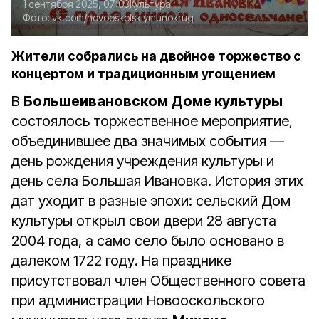
1 сентября 2025, 07:03
Культура
Фото:
vk.com/novooskolskiymunokrug
Жители собрались на двойное торжество с
концертом и традиционным угощением
В
Большеивановском Доме культуры
состоялось торжественное мероприятие,
объединившее два значимых события —
день рождения учреждения культуры и
день села Большая Ивановка. История этих
дат уходит в разные эпохи: сельский Дом
культуры открыл свои двери 28 августа
2004 года, а само село было основано в
далеком 1722 году. На празднике
присутствовал член Общественного совета
при администрации Новооскольского