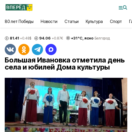
80 лет Победы
Новости
Статьи
Культура
Спорт
Г
81.41
94.06
+
31
°С,
ясно
+0.48
$
+0.87
€
Белгород
Большая Ивановка отметила день
села и юбилей Дома культуры