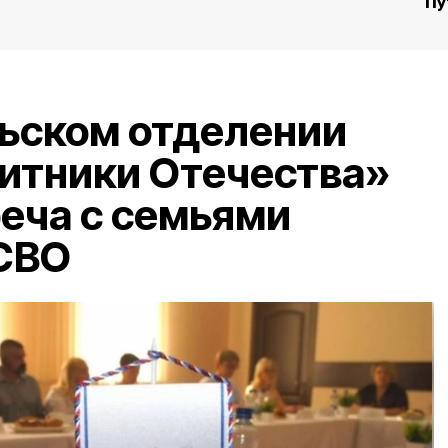
Пу
ьском отделении
итники Отечества»
еча с семьями
 СВО