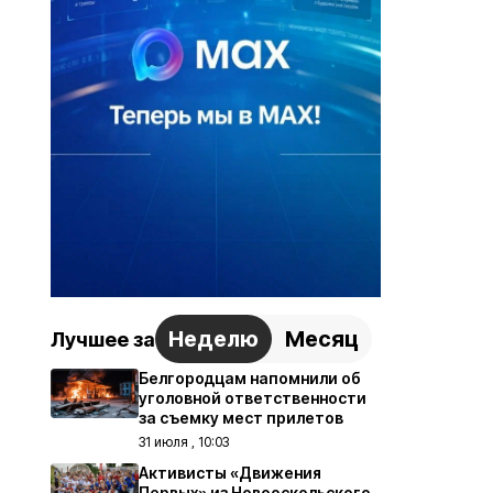
Неделю
Месяц
Лучшее за
Белгородцам напомнили об
уголовной ответственности
за съемку мест прилетов
31 июля , 10:03
Активисты «Движения
Первых» из Новооскольского