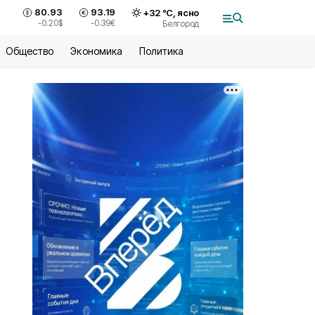
80.93
93.19
+
32
°С,
ясно
-0.20
$
-0.39
€
Белгород
Общество
Экономика
Политика