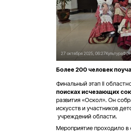
27 октября 2025, 06:27
Культура
Фот
Более 200 человек поуч
Финальный этап II област
поисках исчезающих со
развития «Оскол». Он соб
искусств и участников де
учреждений области.
Мероприятие проходило в 