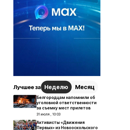
Неделю
Месяц
Лучшее за
Белгородцам напомнили об
уголовной ответственности
за съемку мест прилетов
31 июля , 10:03
Активисты «Движения
Первых» из Новооскольского