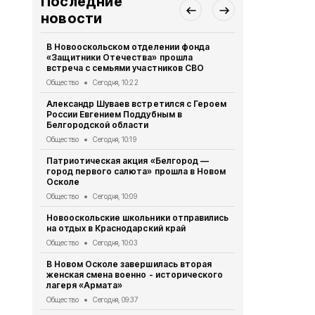
Последние
новости
В Новооскольском отделении фонда
В Новооско
«Защитники Отечества» прошла
оперативно
встреча с семьями участников СВО
мероприяти
Общество
Сегодня, 10:22
Происшествия
Александр Шуваев встретился с Героем
Постановле
России Евгением Поддубным в
Новоосколь
Белгородской области
августа 202
Общество
Сегодня, 10:19
Муниципальный в
Патриотическая акция «Белгород —
Распоряжен
город первого салюта» прошла в Новом
депутатов 
Осколе
- 31- р от 0
Общество
Сегодня, 10:09
Муниципальный в
Новооскольские школьники отправились
Александр 
на отдых в Краснодарский край
встречи с 
Путиным
Общество
Сегодня, 10:03
Общество
Вч
В Новом Осколе завершилась вторая
женская смена военно - исторического
Спортсмены
лагеря «Армата»
362 медали 
Общество
Сегодня, 09:37
Общество
Вч