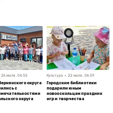
26 июля , 06:55
Культура
22 июля , 06:59
ернянского округа
Городские библиотеки
ились с
подарили юным
имечательностями
новооскольцам праздник
льского округа
игр и творчества