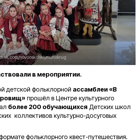
о:
vk.com/novooskolskiymunokrug
аствовали в мероприятии.
ной детской фольклорной
ассамблеи «В
кровищ»
прошёл в Центре культурного
рал
более 200 обучающихся
Детских школ
тских коллективов культурно-досуговых
формате фольклорного квест-путешествия.