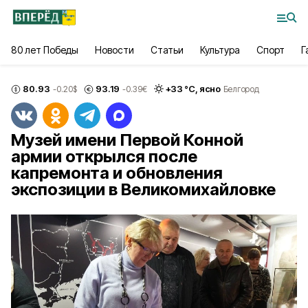
80 лет Победы
Новости
Статьи
Культура
Спорт
Г
80.93
93.19
+
33
°С,
ясно
-0.20
$
-0.39
€
Белгород
Музей имени Первой Конной
армии открылся после
капремонта и обновления
экспозиции в Великомихайловке