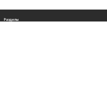
Разделы
80 лет Победы
Новости
Статьи
Культура
Спорт
Газета
Происшествия
Муниципальный вестник
Общество
Экономика
Политика
О проекте