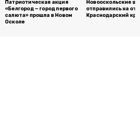
Патриотическая акция
Новооскольские ш
«Белгород — город первого
отправились на отд
салюта» прошла в Новом
Краснодарский кра
Осколе