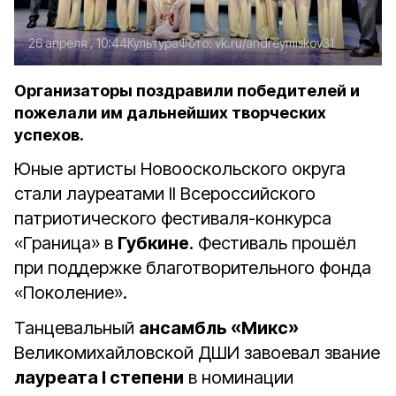
26 апреля , 10:44
Культура
Фото:
vk.ru/andreymiskov31
Организаторы поздравили победителей и
пожелали им дальнейших творческих
успехов.
Юные артисты Новооскольского округа
стали лауреатами II Всероссийского
патриотического фестиваля-конкурса
«Граница» в
Губкине
. Фестиваль прошёл
при поддержке благотворительного фонда
«Поколение».
Танцевальный
ансамбль «Микс»
Великомихайловской ДШИ завоевал звание
лауреата I степени
в номинации