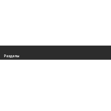
Разделы
80 лет Победы
Новости
Статьи
Культура
Спорт
Газета
Происшествия
Муниципальный вестник