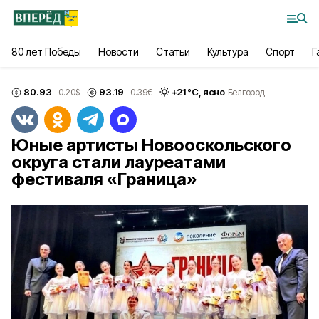
80 лет Победы
Новости
Статьи
Культура
Спорт
Г
80.93
93.19
+
21
°С,
ясно
-0.20
$
-0.39
€
Белгород
Юные артисты Новооскольского
округа стали лауреатами
фестиваля «Граница»