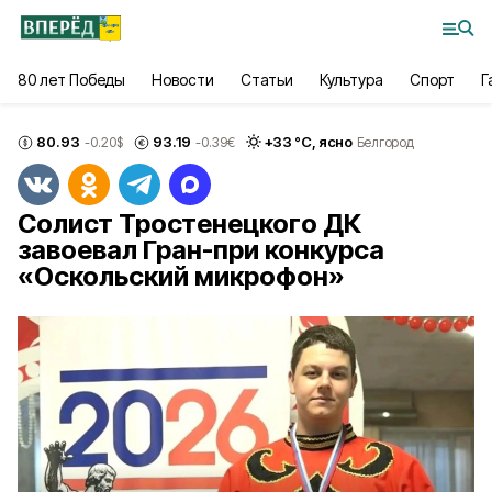
80 лет Победы
Новости
Статьи
Культура
Спорт
Г
80.93
93.19
+
33
°С,
ясно
-0.20
$
-0.39
€
Белгород
Солист Тростенецкого ДК
завоевал Гран-при конкурса
«Оскольский микрофон»