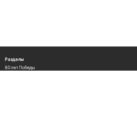
Разделы
80 лет Победы
Новости
Статьи
Культура
Спорт
Газета
Происшествия
Муниципальный вестник
Общество