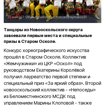
25 мая , 07:01
Культура
Фото:
vk.com/andreymiskov31
Танцоры из Новооскольского округа
завоевали первые места и специальные
призы в Старом Осколе.
Конкурс хореографического искусства
прошёл в Старом Осколе. Коллектив
«Жемчужинки» из ЦКР «Оскол» под
руководством Екатерины Королёвой
получил лауреатство первой степени и
специальный приз «За яркий образ». Второй
новооскольский коллектив - «Непоседы»
из Беломестненского МСДК под
управлением Марины Клоповой - также