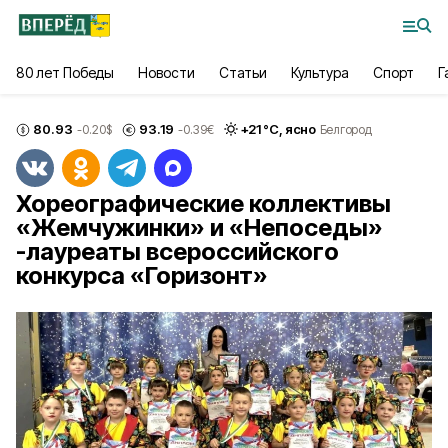
80 лет Победы
Новости
Статьи
Культура
Спорт
Г
80.93
93.19
+
21
°С,
ясно
-0.20
$
-0.39
€
Белгород
Хореографические коллективы
«Жемчужинки» и «Непоседы»
-лауреаты всероссийского
конкурса «Горизонт»