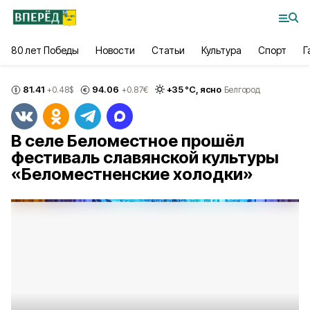
80 лет Победы
Новости
Статьи
Культура
Спорт
Г
81.41
94.06
+
35
°С,
ясно
+0.48
$
+0.87
€
Белгород
В селе Беломестное прошёл
фестиваль славянской культуры
«Беломестненские холодки»