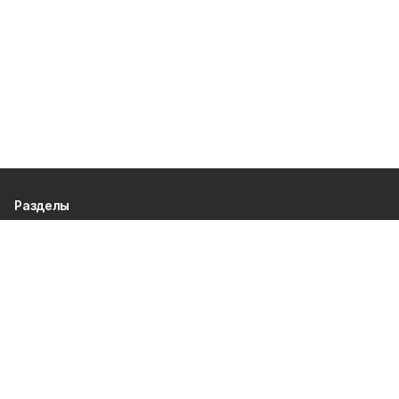
Разделы
80 лет Победы
Новости
Статьи
Культура
Спорт
Газета
Происшествия
Муниципальный вестник