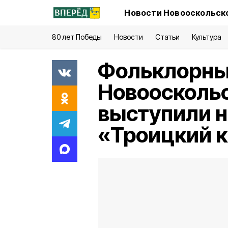
Новости Новооскольско
80 лет Победы
Новости
Статьи
Культура
Фольклорны
Новооскольс
выступили н
«Троицкий 