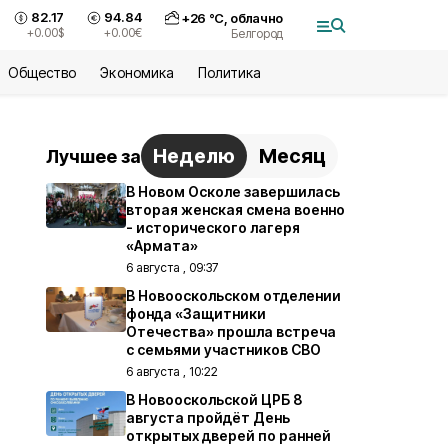
82.17
94.84
+
26
°С,
облачно
+0.00
$
+0.00
€
Белгород
Общество
Экономика
Политика
Неделю
Месяц
Лучшее за
В Новом Осколе завершилась
вторая женская смена военно
- исторического лагеря
«Армата»
6 августа , 09:37
В Новооскольском отделении
фонда «Защитники
Отечества» прошла встреча
с семьями участников СВО
6 августа , 10:22
В Новооскольской ЦРБ 8
августа пройдёт День
открытых дверей по ранней