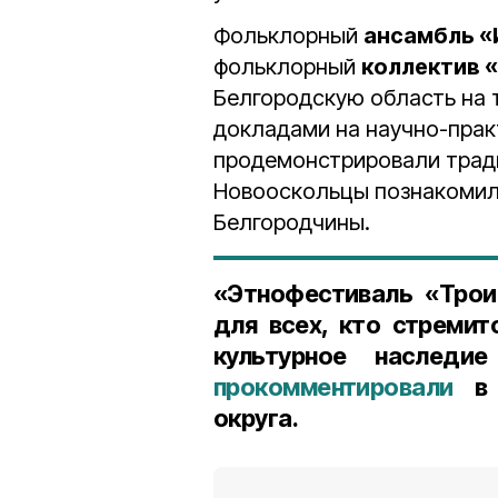
Фольклорный
ансамбль «
фольклорный
коллектив 
Белгородскую область на 
докладами на научно-прак
продемонстрировали тради
Новооскольцы познакомили
Белгородчины.
«Этнофестиваль «Трои
для всех, кто стремит
культурное наследи
прокомментировали
в 
округа.