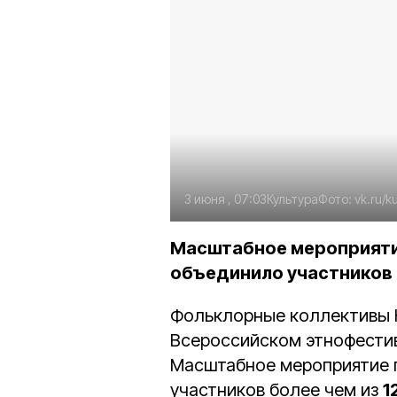
3 июня , 07:03
Культура
Фото:
vk.ru/k
Масштабное мероприятие
объединило участников б
Фольклорные коллективы Н
Всероссийском этнофести
Масштабное мероприятие 
участников более чем из
1