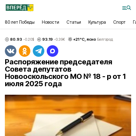
80 лет Победы
Новости
Статьи
Культура
Спорт
Г
80.93
93.19
+
21
°С,
ясно
-0.20
$
-0.39
€
Белгород
Распоряжение председателя
Совета депутатов
Новооскольского МО № 18 - р от 1
июля 2025 года