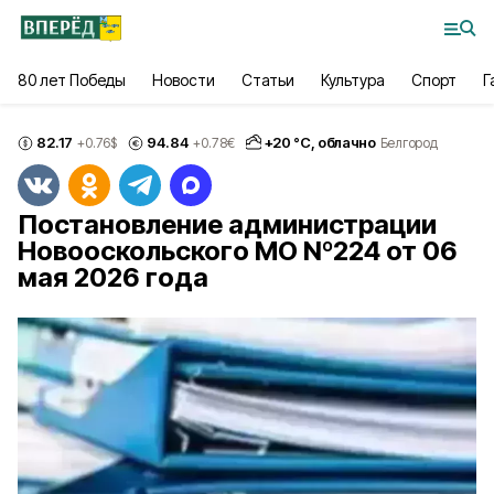
80 лет Победы
Новости
Статьи
Культура
Спорт
Г
82.17
94.84
+
20
°С,
облачно
+0.76
$
+0.78
€
Белгород
Постановление администрации
Новооскольского МО Nº224 от 06
мая 2026 года